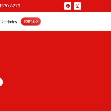
 4330-8279
Unidades
SORTEIO
o