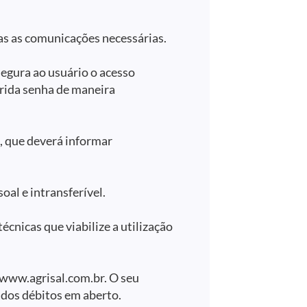
das as comunicações necessárias.
segura ao usuário o acesso
rida senha de maneira
, que deverá informar
oal e intransferível.
cnicas que viabilize a utilização
 www.agrisal.com.br. O seu
ados débitos em aberto.